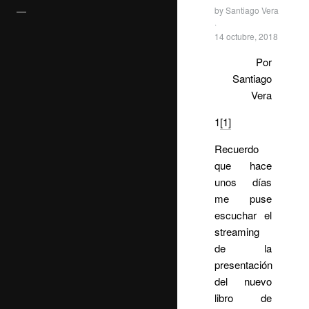
—
by
Santiago Vera
·
14 octubre, 2018
Por
Santiago
Vera
1
[1]
Recuerdo
que hace
unos días
me puse
escuchar el
streaming
de la
presentación
del nuevo
libro de