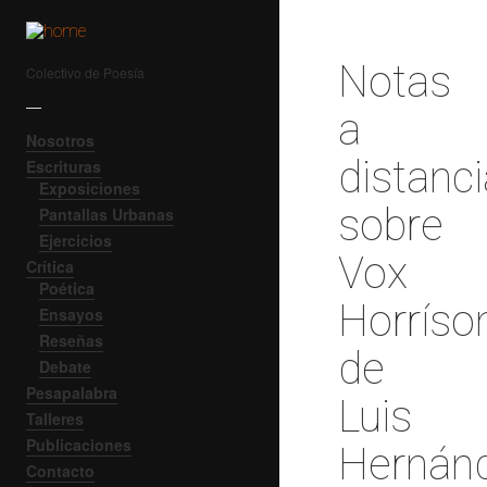
Notas
Colectivo de Poesía
—
a
Nosotros
distanci
Escrituras
Exposiciones
sobre
Pantallas Urbanas
Ejercicios
Vox
Crítica
Poética
Horríso
Ensayos
Reseñas
de
Debate
Pesapalabra
Luis
Talleres
Publicaciones
Hernán
Contacto