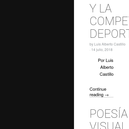
Y LA
COMPE
DEPOR
by
Luis Alberto Castillo
·
14 julio, 2018
Por Luis
Alberto
Castillo
Continue
reading
→
POESÍA
VISUAL