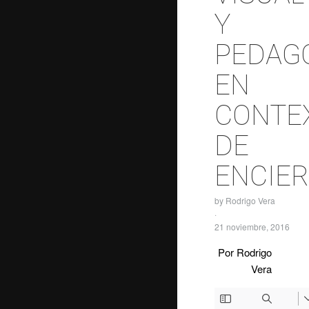
Y
PEDAG
EN
CONTE
DE
ENCIE
by
Rodrigo Vera
·
21 noviembre, 2016
Por Rodrigo
Vera