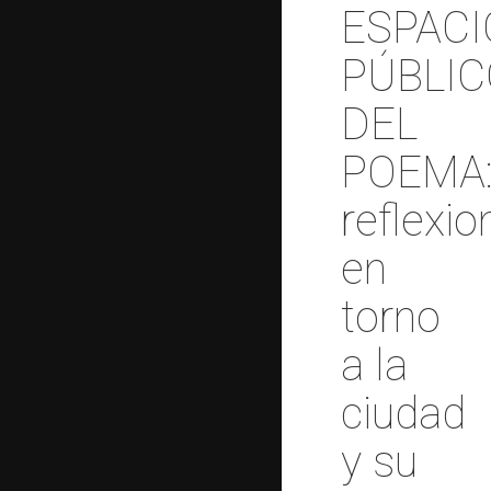
ESPACI
PÚBLIC
DEL
POEMA
reflexio
en
torno
a la
ciudad
y su