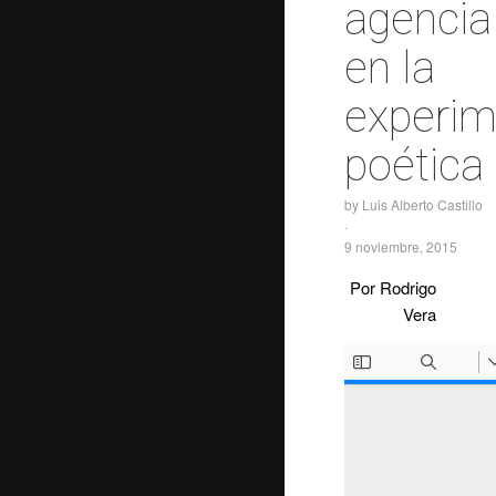
agencia
en la
experim
poética
by
Luis Alberto Castillo
·
9 noviembre, 2015
Por Rodrigo
Vera