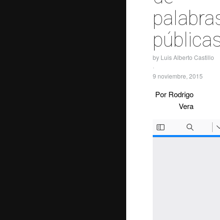
palabra
pública
by
Luis Alberto Castillo
·
9 noviembre, 2015
Por Rodrigo
Vera