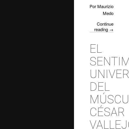
Por Maurizio
Medo
Continue
reading
→
EL
SENTI
UNIVE
DEL
MÚSCU
CÉSAR
VALLEJ