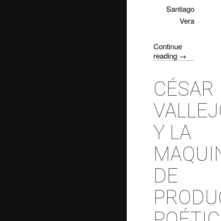
Santiago
Vera
Continue
reading
→
CÉSAR
VALLEJ
Y LA
MAQUI
DE
PRODU
POÉTIC