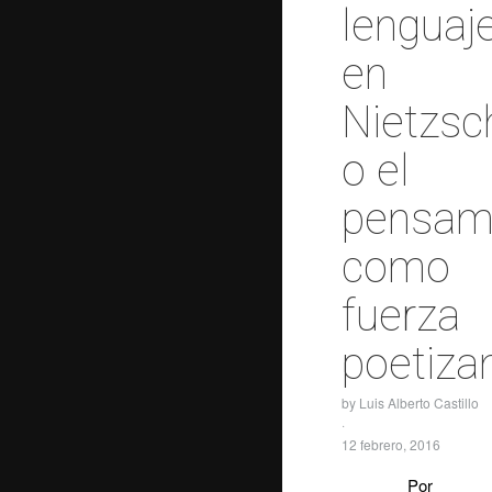
lenguaj
en
Nietzsc
o el
pensam
como
fuerza
poetiza
by
Luis Alberto Castillo
·
12 febrero, 2016
Por