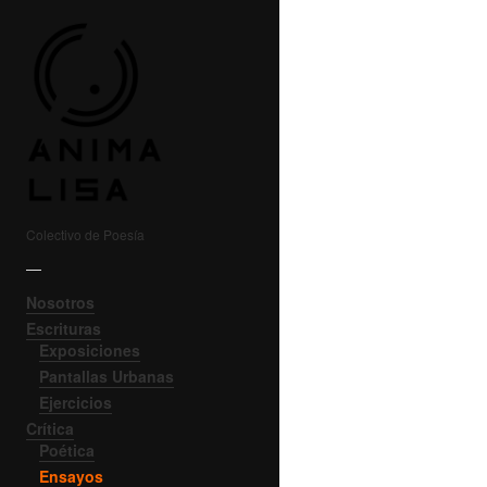
Colectivo de Poesía
—
Nosotros
Escrituras
Exposiciones
Pantallas Urbanas
Ejercicios
Crítica
Poética
Ensayos