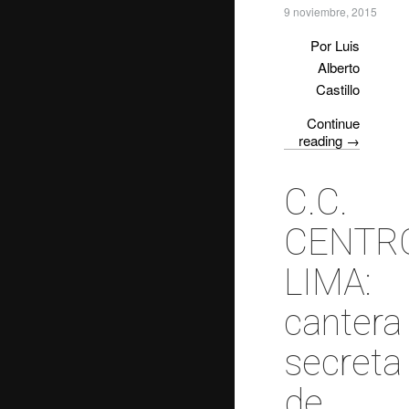
9 noviembre, 2015
Por Luis
Alberto
Castillo
Continue
reading
→
C.C.
CENTR
LIMA:
cantera
secreta
de