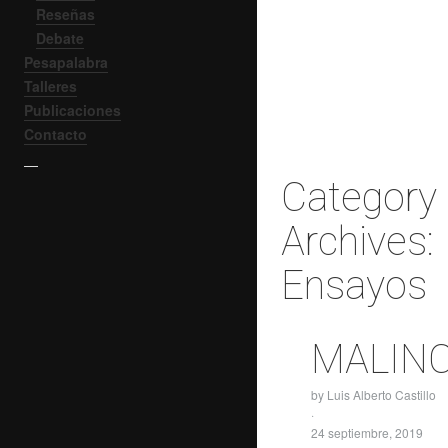
Reseñas
Debate
Pesapalabra
Talleres
Publicaciones
Contacto
—
Category
Archives:
Ensayos
MALIN
by
Luis Alberto Castillo
·
24 septiembre, 2019