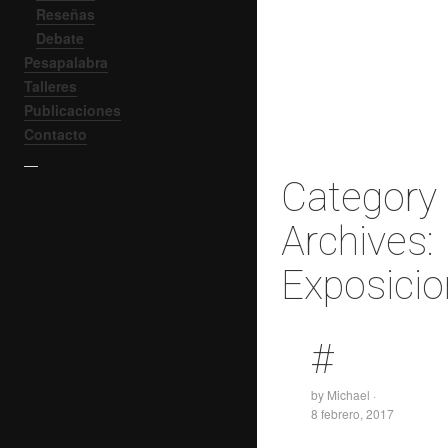
Reseñas
Debate
Pesapalabra
Talleres
Publicaciones
Contacto
—
Category
Archives:
Exposici
#
by
Michael
·
8 febrero, 2017