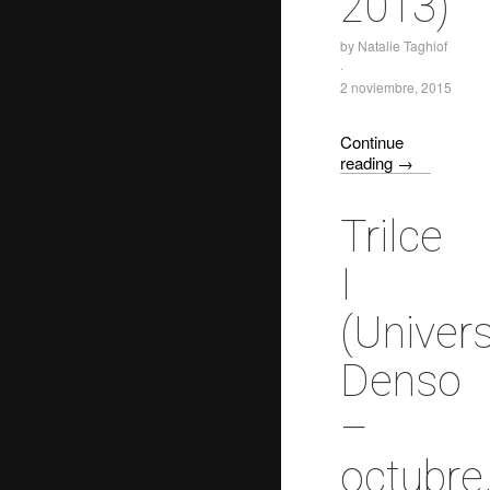
2013)
by
Natalie Taghiof
·
2 noviembre, 2015
Continue
reading
→
Trilce
I
(Univer
Denso
–
octubre