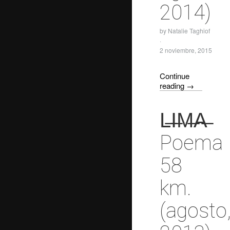
2014)
by
Natalie Taghiof
·
2 noviembre, 2015
Continue
reading
→
L̶I̶M̶A̶
Poema
58
km.
(agosto