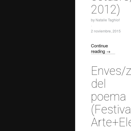
2012)
by
Natalie Taghiof
·
2 noviembre, 2015
Continue
reading
→
Enves/
del
poema
(Festiva
Arte+El