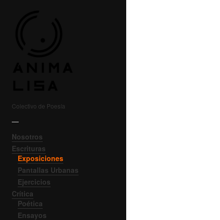
Colectivo de Poesía
—
Nosotros
Escrituras
Exposiciones
Pantallas Urbanas
Ejercicios
Crítica
Poética
Ensayos