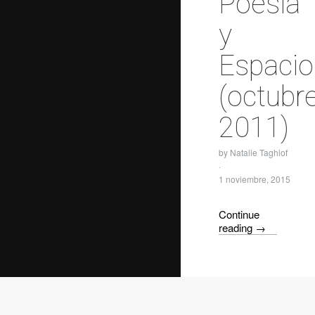
Poesía
y
Espacio
(octubre
2011)
by
Natalie Taghiof
·
1 noviembre, 2015
Continue
reading
→