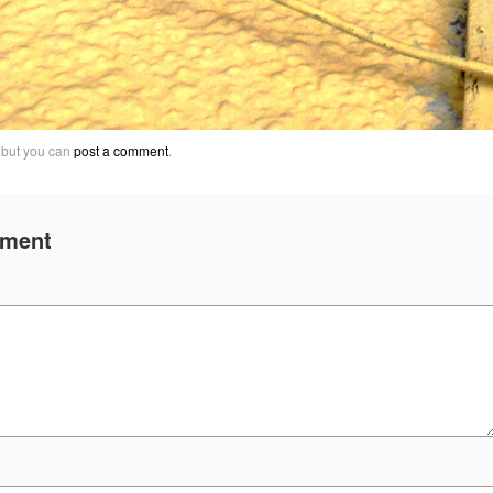
 but you can
post a comment
.
mment