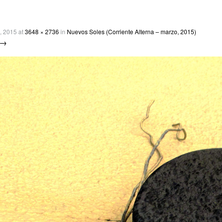
, 2015
at
3648 × 2736
in
Nuevos Soles (Corriente Alterna – marzo, 2015)
 →