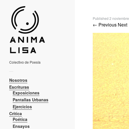
Published
2 noviembre
← Previous
Next
Colectivo de Poesía
—
Nosotros
Escrituras
Exposiciones
Pantallas Urbanas
Ejercicios
Crítica
Poética
Ensayos