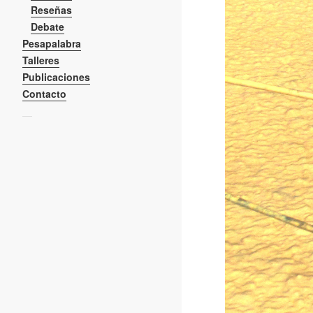
Reseñas
Debate
Pesapalabra
Talleres
Publicaciones
Contacto
—