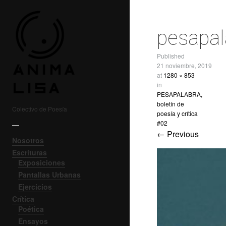
pesapal
Published
21 noviembre, 2019
at
1280 × 853
in
PESAPALABRA,
boletín de
Colectivo de Poesía
poesía y crítica
#02
—
← Previous
Nosotros
Escrituras
Exposiciones
Pantallas Urbanas
Ejercicios
Crítica
Poética
Ensayos