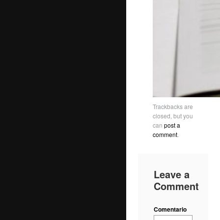
Trackbacks are
closed, but you
can
post a
comment
.
Leave a
Comment
Comentario