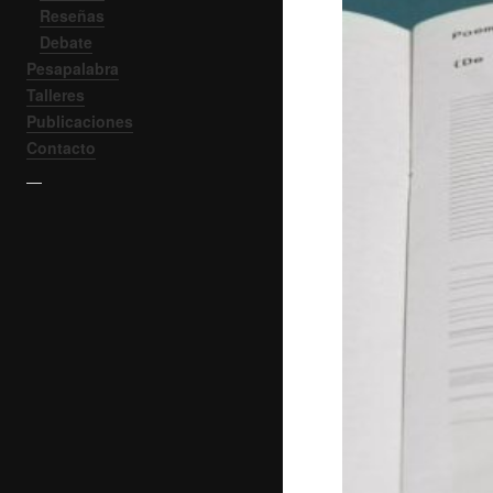
Reseñas
Debate
Pesapalabra
Talleres
Publicaciones
Contacto
—